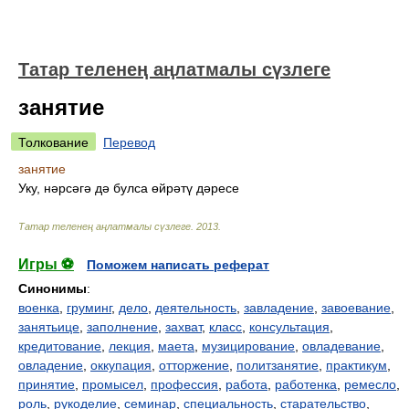
Татар теленең аңлатмалы сүзлеге
занятие
Толкование
Перевод
занятие
Уку, нәрсәгә дә булса өйрәтү дәресе
Татар теленең аңлатмалы сүзлеге
.
2013
.
Игры ⚽
Поможем написать реферат
Синонимы
:
военка
,
груминг
,
дело
,
деятельность
,
завладение
,
завоевание
,
занятьице
,
заполнение
,
захват
,
класс
,
консультация
,
кредитование
,
лекция
,
маета
,
музицирование
,
овладевание
,
овладение
,
оккупация
,
отторжение
,
политзанятие
,
практикум
,
принятие
,
промысел
,
профессия
,
работа
,
работенка
,
ремесло
,
роль
,
рукоделие
,
семинар
,
специальность
,
старательство
,