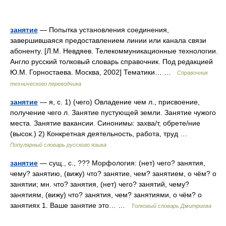
занятие
— Попытка установления соединения,
завершившаяся предоставлением линии или канала связи
абоненту. [Л.М. Невдяев. Телекоммуникационные технологии.
Англо русский толковый словарь справочник. Под редакцией
Ю.М. Горностаева. Москва, 2002] Тематики… …
Справочник
технического переводчика
занятие
— я, с. 1) (чего) Овладение чем л., присвоение,
получение чего л. Занятие пустующей земли. Занятие чужого
места. Занятие вакансии. Синонимы: захва/т, обрете/ние
(высок.) 2) Конкретная деятельность, работа, труд …
Популярный словарь русского языка
занятие
— сущ., с., ??? Морфология: (нет) чего? занятия,
чему? занятию, (вижу) что? занятие, чем? занятием, о чём? о
занятии; мн. что? занятия, (нет) чего? занятий, чему?
занятиям, (вижу) что? занятия, чем? занятиями, о чём? о
занятиях 1. Ваше занятие это… …
Толковый словарь Дмитриева