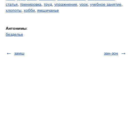
статья
,
тренировка
,
труд
,
упражнение
,
урок
,
учебное занятие
,
хлопоты
,
хобби
,
ямщичанье
Антонимы
:
безделье
замш
заң-зоң