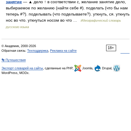
занятие
— ▲ дело ↑ в соответствии с, желание занятие дело,
выбираемое по желанию (найти себе #). поделать (что бы нам
теперь #?). поделывать (что поделываете?). уткнуть, ся. уткнуть
нос во что. уткнуться носом во что …
Идеографический словарь
русского языка
© Академик, 2000-2026
18+
Обратная связь:
Техподдержка
,
Реклама на сайте
👣 Путешествия
Экспорт словарей на сайты
, сделанные на PHP,
Joomla,
Drupal,
WordPress, MODx.